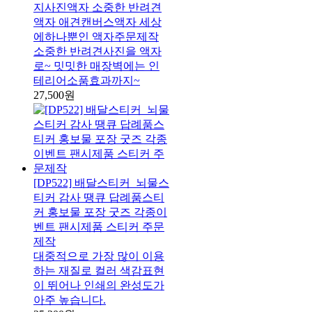
지사진액자 소중한 반려견
액자 애견캔버스액자 세상
에하나뿐인 액자주문제작
소중한 반려견사진을 액자
로~ 밋밋한 매장벽에는 인
테리어소품효과까지~
27,500원
[DP522] 배달스티커_뇌물스
티커 감사 땡큐 답례품스티
커 홍보물 포장 굿즈 각종이
벤트 팬시제품 스티커 주문
제작
대중적으로 가장 많이 이용
하는 재질로 컬러 색감표현
이 뛰어나 인쇄의 완성도가
아주 높습니다.