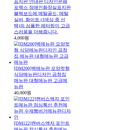
표지판 안내판 디자인문패
포맥스 장애인화장실표지판
블랙보드에 메탈골드, 메탈
실버, 화이트 (3색상 중 선
택)의 심플한 레터링이 고급
스러움을 더해줍니다.
4,000원
[DM200]벽메뉴판 모양컷형
식당메뉴판디자인 곱창집
메뉴판 대형메뉴판 고급메
뉴판
40,000원
[DM122]캔버스액자 포인트
메뉴판 점심특선 추천메뉴