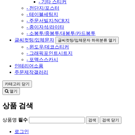
- 기타 스티커
- 전단지/포스터
- 테이블세팅지
- 주문서빌지/NCR지
- 종이자석/라이타
- 소봉투/중봉투/대봉투/카드봉투
글씨컷팅/입체문자
글씨컷팅/입체문자 하위분류 열기
- 윈도우/데코스티커
- 그래픽포인트시트지
- 포맥스스카시
인테리어소품
주문제작갤러리
카테고리
닫기
열기
상품 검색
상품명
필수
검색
닫기
로그인