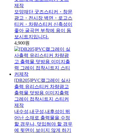
제작
모양재단 굿즈스티커・창문
광고・전시장 벽면・로고스
티커・차량스티커 신축성이
좋아 굴곡면 부착에 용이 돔
보시트지입니다.
4,900원
[DB205]PVC캘그레이 실사
출력 유리스티커 차량광고
출력물 덧방용 이미지출력
그레이 접착시트지 스티커
제작
내수성,내구성,내후성이 뛰
어난 소재로 출력물을 수정
할 경우나, 덧입혀야 할 경우
에 뒷면이 보이지 않게 하기