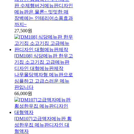
판 수제햄버거메뉴판디자인
메뉴판은 물론~ 밋밋한 매
장벽에는 인테리어소품효과
까지~
27,500원
[DM108] 식당메뉴판 한우고
기집 소고기집 고급메뉴판
디자인 대형메뉴판제작
나무몰딩액자형 메뉴판으로
심플하고 고급스러운 메뉴
판입니다
66,000원
[DM107]고급액자메뉴판 횡
성한우집 메뉴판디자인 대
형액자