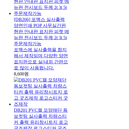
[DB206] 포맥스 실사출력
양면인쇄 POP 사무실간판
현판 안내판 표지판 피켓 메
뉴판 전시보드 두께 2t 3t 5t
주문제작가능
포맥스에 실사출력을 합지
해서 제작되며 다양한 양면
표지판으로 실/내외 간판으
로 많이 사용됩니다.
8,600원
DB201 PVC캘 모양재단 돔
보컷팅 실사출력 차량스티
커 출력 유리창시트지 로고
굿즈제작 로고스티커 굿즈