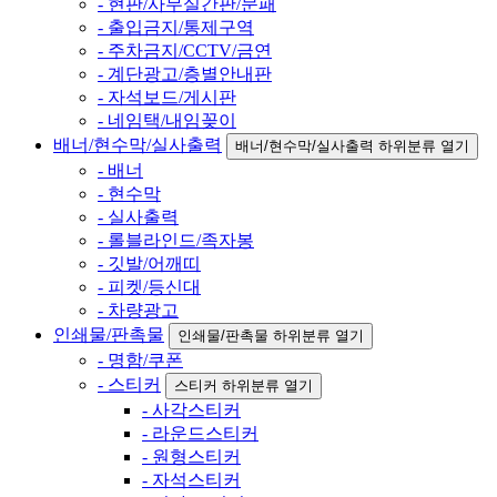
- 현판/사무실간판/문패
- 출입금지/통제구역
- 주차금지/CCTV/금연
- 계단광고/층별안내판
- 자석보드/게시판
- 네임택/내임꽂이
배너/현수막/실사출력
배너/현수막/실사출력 하위분류 열기
- 배너
- 현수막
- 실사출력
- 롤블라인드/족자봉
- 깃발/어깨띠
- 피켓/등신대
- 차량광고
인쇄물/판촉물
인쇄물/판촉물 하위분류 열기
- 명함/쿠폰
- 스티커
스티커 하위분류 열기
- 사각스티커
- 라운드스티커
- 원형스티커
- 자석스티커