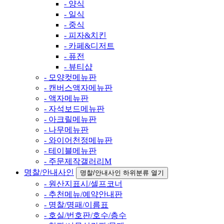
- 양식
- 일식
- 중식
- 피자&치킨
- 카페&디저트
- 퓨전
- 뷰티샵
- 모양컷메뉴판
- 캔버스액자메뉴판
- 액자메뉴판
- 자석보드메뉴판
- 아크릴메뉴판
- 나무메뉴판
- 와이어천정메뉴판
- 테이블메뉴판
- 주문제작갤러리M
명찰/안내사인
명찰/안내사인 하위분류 열기
- 원산지표시/셀프코너
- 추천메뉴/예약안내판
- 명찰/명패/이름표
- 호실/번호판/호수/층수