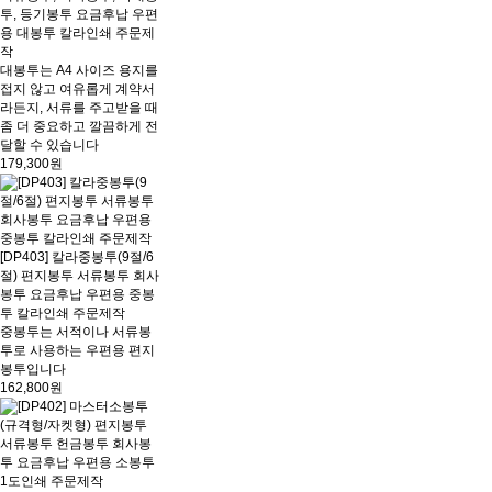
투, 등기봉투 요금후납 우편
용 대봉투 칼라인쇄 주문제
작
대봉투는 A4 사이즈 용지를
접지 않고 여유롭게 계약서
라든지, 서류를 주고받을 때
좀 더 중요하고 깔끔하게 전
달할 수 있습니다
179,300원
[DP403] 칼라중봉투(9절/6
절) 편지봉투 서류봉투 회사
봉투 요금후납 우편용 중봉
투 칼라인쇄 주문제작
중봉투는 서적이나 서류봉
투로 사용하는 우편용 편지
봉투입니다
162,800원