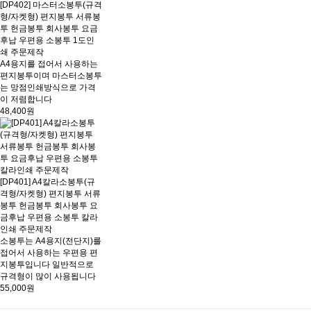
[DP402] 마스터소봉투(규격
형/자켓형) 편지봉투 서류봉
투 헌금봉투 회사봉투 요금
후납 우편용 소봉투 1도인
쇄 주문제작
A4용지를 접어서 사용하는
편지봉투이며 마스터소봉투
는 망점인쇄방식으로 가격
이 저렴합니다
48,400원
[DP401] A4칼라소봉투(규
격형/자켓형) 편지봉투 서류
봉투 헌금봉투 회사봉투 요
금후납 우편용 소봉투 칼라
인쇄 주문제작
소봉투는 A4용지(전단지)를
접어서 사용하는 우편용 편
지봉투입니다 일반적으로
규격형이 많이 사용됩니다
55,000원