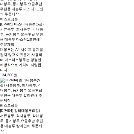
베스트상품
[DP405] 마스터대봉투(5절)
서류봉투, 회사봉투, 각대봉
투, 등기봉투 요금후납 우편
용 대봉투 마스터1도인쇄
주문제작
대봉투는 A4 사이즈 용지를
접지 않고 여유롭게 사용되
며 마스터소봉투는 망점인
쇄방식으로 가격이 저렴합
니다
134,200원
베스트상품
[DP404] 칼라대봉투(5절)
서류봉투, 회사봉투, 각대봉
투, 등기봉투 요금후납 우편
용 대봉투 칼라인쇄 주문제
작