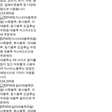
첩장, 경조사, 편지, 서류, 용
돈, 답례티켓봉투 등 다양한
용도로 사용됩니다.
119,900원
[DP405] 마스터대봉투(5절)
서류봉투, 회사봉투, 각대봉
투, 등기봉투 요금후납 우편
용 대봉투 마스터1도인쇄
주문제작
대봉투는 A4 사이즈 용지를
접지 않고 여유롭게 사용되
며 마스터소봉투는 망점인
쇄방식으로 가격이 저렴합
니다
134,200원
[DP404] 칼라대봉투(5절)
서류봉투, 회사봉투, 각대봉