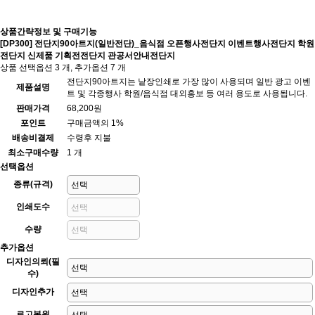
상품간략정보 및 구매기능
[DP300] 전단지90아트지(일반전단)_음식점 오픈행사전단지 이벤트행사전단지 학원
전단지 신제품 기획전전단지 관공서안내전단지
상품 선택옵션 3 개, 추가옵션 7 개
전단지90아트지는 낱장인쇄로 가장 많이 사용되며 일반 광고 이벤
제품설명
트 및 각종행사 학원/음식점 대외홍보 등 여러 용도로 사용됩니다.
판매가격
68,200원
포인트
구매금액의 1%
배송비결제
수령후 지불
최소구매수량
1 개
선택옵션
종류(규격)
인쇄도수
수량
추가옵션
디자인의뢰(필
수)
디자인추가
로고복원