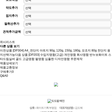
약도추가
접지추가
절취선추가
견적추가금액
위시리스트
다른 상품 보기
이전상품
[DP304] A4_전단지 아트지 90g, 120g, 150g, 180g, 모조지 80g 전단지 용
지선택가능
다음 상품
[DP203] 수입지명함(고급) 개인명함 회사명함 반누보화이트 스
타드림실버 골드 고급명함 펄명함 심플한 디자인명함 주문제작
제품상세보기
제품교환정보
구매후기
0
Q&A
0
상호 :
화이트기획 부평점
대표자(성명) :
김도혜