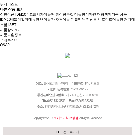
위시리스트
다른 상품 보기
이전상품
[DM107]고급액자메뉴판 횡성한우집 메뉴판디자인 대형액자
다음 상품
[DM104]블랙걸이메뉴판 벽메뉴판 추천메뉴 계절메뉴 점심특선 포인트메뉴판 거치대
포함1SET
제품상세보기
제품교환정보
구매후기
0
Q&A
0
상호 :
화이트기획 부평점
대표자(성명) :
김도혜
사업자 등록번호 :
122-35-34175
통신판매업신고번호 :
제 2020-인천서구-0983호
Tel.
(032) 512-3332
Fax.
(032) 512-3330
주소 :
인천광역시 서구 건지로153번길 11-17 2층
Copyright © 2017
화이트기획 부평점
. All Rights Reserved.
PC버전 바로가기