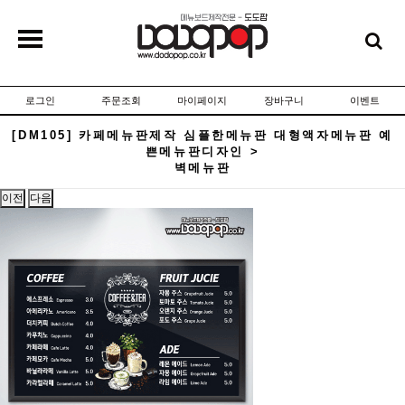
로그인
주문조회
마이페이지
장바구니
이벤트
[DM105] 카페메뉴판제작 심플한메뉴판 대형액자메뉴판 예
쁜메뉴판디자인 >
벽메뉴판
이전
다음