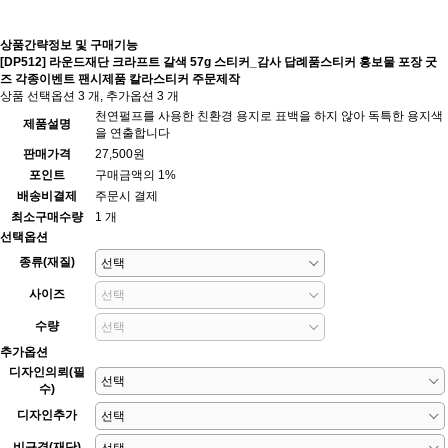
상품간략정보 및 구매기능
[DP512] 라운드재단 크라프트 갈색 57g 스티커_감사 답례품스티커 홍보물 포장 굿
즈 각종이벤트 팬시제품 칼라스티커 주문제작
상품 선택옵션 3 개, 추가옵션 3 개
천연펄프를 사용한 친환경 용지로 표백을 하지 않아 독특한 용지색
제품설명
을 연출합니다
판매가격
27,500원
포인트
구매금액의 1%
배송비결제
주문시 결제
최소구매수량
1 개
선택옵션
종류(재질)
사이즈
수량
추가옵션
디자인의뢰(필
수)
디자인추가
비규격(재단)