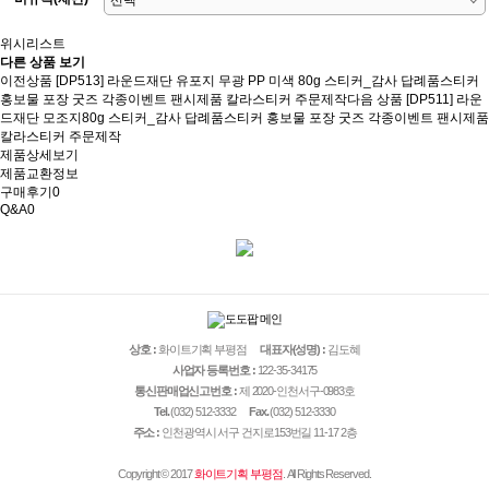
위시리스트
다른 상품 보기
이전상품
[DP513] 라운드재단 유포지 무광 PP 미색 80g 스티커_감사 답례품스티커
홍보물 포장 굿즈 각종이벤트 팬시제품 칼라스티커 주문제작
다음 상품
[DP511] 라운
드재단 모조지80g 스티커_감사 답례품스티커 홍보물 포장 굿즈 각종이벤트 팬시제품
칼라스티커 주문제작
제품상세보기
제품교환정보
구매후기
0
Q&A
0
상호 :
화이트기획 부평점
대표자(성명) :
김도혜
사업자 등록번호 :
122-35-34175
통신판매업신고번호 :
제 2020-인천서구-0983호
Tel.
(032) 512-3332
Fax.
(032) 512-3330
주소 :
인천광역시 서구 건지로153번길 11-17 2층
Copyright © 2017
화이트기획 부평점
. All Rights Reserved.