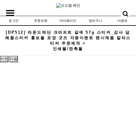
로그인
주문조회
마이페이지
장바구니
이벤트
[DP512] 라운드재단 크라프트 갈색 57g 스티커_감사 답
례품스티커 홍보물 포장 굿즈 각종이벤트 팬시제품 칼라스
티커 주문제작 >
인쇄물/판촉물
이전
다음