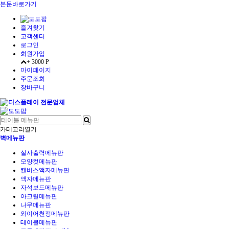
본문바로가기
즐겨찾기
고객센터
로그인
회원가입
+ 3000 P
마이페이지
주문조회
장바구니
카테고리열기
벽메뉴판
실사출력메뉴판
모양컷메뉴판
캔버스액자메뉴판
액자메뉴판
자석보드메뉴판
아크릴메뉴판
나무메뉴판
와이어천정메뉴판
테이블메뉴판