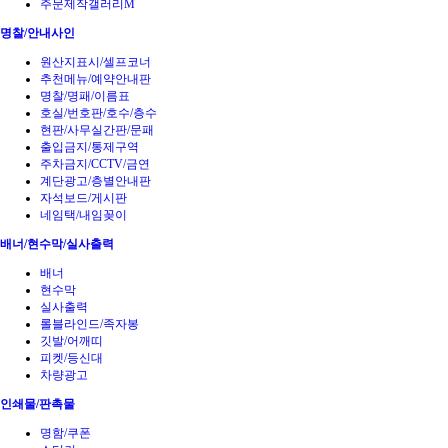
주문제작갤러리M
명찰/안내사인
원산지표시/셀프코너
추천메뉴/예약안내판
명찰/명패/이름표
호실/번호판/호수/층수
현판/사무실간판/문패
출입금지/통제구역
주차금지/CCTV/금연
계단광고/층별안내판
자석보드/게시판
네임택/내임꽂이
배너/현수막/실사출력
배너
현수막
실사출력
롤블라인드/족자봉
깃발/어깨띠
피켓/등신대
차량광고
인쇄물/판촉물
명함/쿠폰