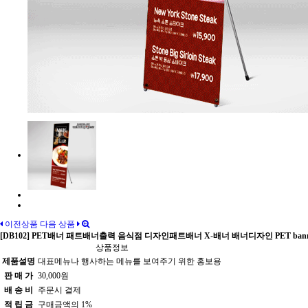
이전상품
다음 상품
[DB102] PET배너 패트배너출력 음식점 디자인패트배너 X-배너 배너디자인 PET banner
상품정보
제품설명
대표메뉴나 행사하는 메뉴를 보여주기 위한 홍보용
판 매 가
30,000원
배 송 비
주문시 결제
적 립 금
구매금액의 1%