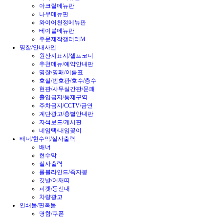
아크릴메뉴판
나무메뉴판
와이어천정메뉴판
테이블메뉴판
주문제작갤러리M
명찰/안내사인
원산지표시/셀프코너
추천메뉴/예약안내판
명찰/명패/이름표
호실/번호판/호수/층수
현판/사무실간판/문패
출입금지/통제구역
주차금지/CCTV/금연
계단광고/층별안내판
자석보드/게시판
네임택/내임꽂이
배너/현수막/실사출력
배너
현수막
실사출력
롤블라인드/족자봉
깃발/어깨띠
피켓/등신대
차량광고
인쇄물/판촉물
명함/쿠폰