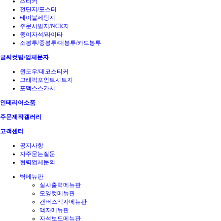
스티커
전단지/포스터
테이블세팅지
주문서빌지/NCR지
종이자석/라이타
소봉투/중봉투/대봉투/카드봉투
글씨컷팅/입체문자
윈도우/데코스티커
그래픽포인트시트지
포맥스스카시
인테리어소품
주문제작갤러리
고객센터
공지사항
자주묻는질문
협력업체문의
벽메뉴판
실사출력메뉴판
모양컷메뉴판
캔버스액자메뉴판
액자메뉴판
자석보드메뉴판