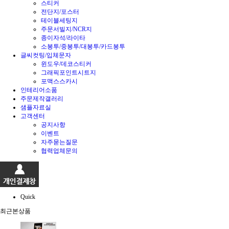
스티커
전단지/포스터
테이블세팅지
주문서빌지/NCR지
종이자석/라이타
소봉투/중봉투/대봉투/카드봉투
글씨컷팅/입체문자
윈도우/데코스티커
그래픽포인트시트지
포맥스스카시
인테리어소품
주문제작갤러리
샘플자료실
고객센터
공지사항
이벤트
자주묻는질문
협력업체문의
Quick
최근본상품