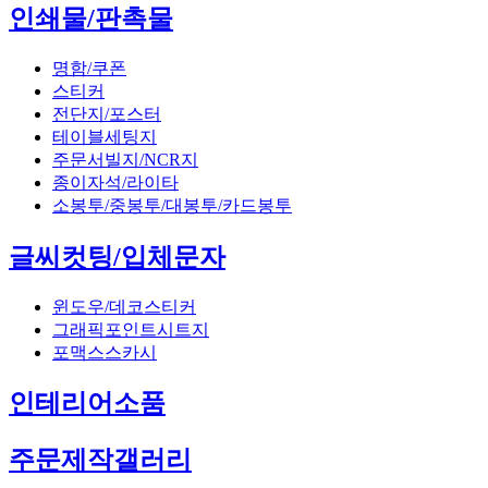
인쇄물/판촉물
명함/쿠폰
스티커
전단지/포스터
테이블세팅지
주문서빌지/NCR지
종이자석/라이타
소봉투/중봉투/대봉투/카드봉투
글씨컷팅/입체문자
윈도우/데코스티커
그래픽포인트시트지
포맥스스카시
인테리어소품
주문제작갤러리