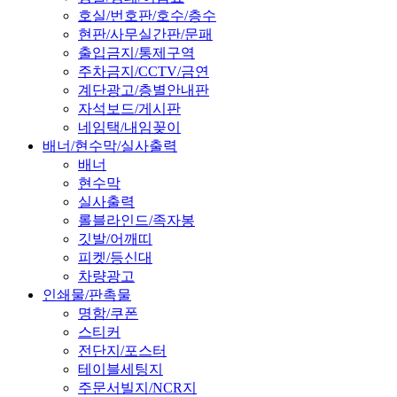
호실/번호판/호수/층수
현판/사무실간판/문패
출입금지/통제구역
주차금지/CCTV/금연
계단광고/층별안내판
자석보드/게시판
네임택/내임꽂이
배너/현수막/실사출력
배너
현수막
실사출력
롤블라인드/족자봉
깃발/어깨띠
피켓/등신대
차량광고
인쇄물/판촉물
명함/쿠폰
스티커
전단지/포스터
테이블세팅지
주문서빌지/NCR지