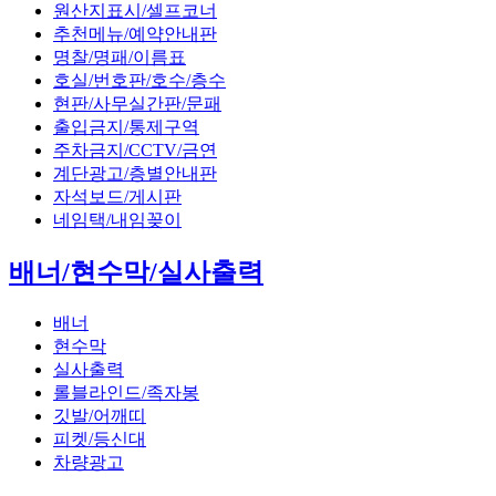
원산지표시/셀프코너
추천메뉴/예약안내판
명찰/명패/이름표
호실/번호판/호수/층수
현판/사무실간판/문패
출입금지/통제구역
주차금지/CCTV/금연
계단광고/층별안내판
자석보드/게시판
네임택/내임꽂이
배너/현수막/실사출력
배너
현수막
실사출력
롤블라인드/족자봉
깃발/어깨띠
피켓/등신대
차량광고