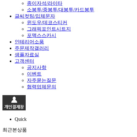
종이자석/라이타
소봉투/중봉투/대봉투/카드봉투
글씨컷팅/입체문자
윈도우/데코스티커
그래픽포인트시트지
포맥스스카시
인테리어소품
주문제작갤러리
샘플자료실
고객센터
공지사항
이벤트
자주묻는질문
협력업체문의
Quick
최근본상품