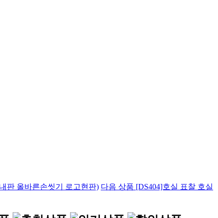
안내판 올바른손씻기 로고현판)
다음 상품
[DS404]호실 표찰 호실