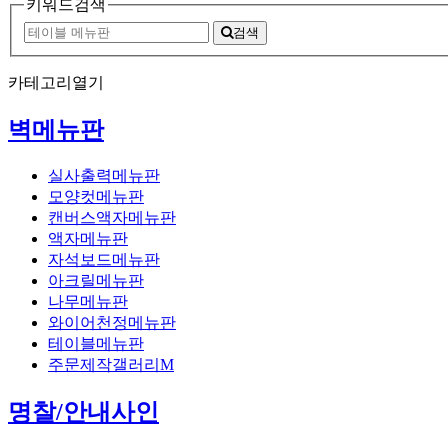
키워드검색
검색
카테고리열기
벽메뉴판
실사출력메뉴판
모양컷메뉴판
캔버스액자메뉴판
액자메뉴판
자석보드메뉴판
아크릴메뉴판
나무메뉴판
와이어천정메뉴판
테이블메뉴판
주문제작갤러리M
명찰/안내사인