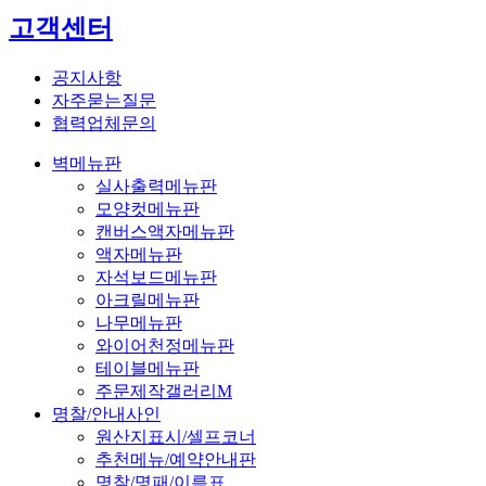
고객센터
공지사항
자주묻는질문
협력업체문의
벽메뉴판
실사출력메뉴판
모양컷메뉴판
캔버스액자메뉴판
액자메뉴판
자석보드메뉴판
아크릴메뉴판
나무메뉴판
와이어천정메뉴판
테이블메뉴판
주문제작갤러리M
명찰/안내사인
원산지표시/셀프코너
추천메뉴/예약안내판
명찰/명패/이름표