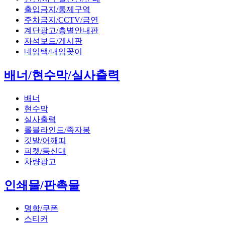
출입금지/통제구역
주차금지/CCTV/금연
계단광고/층별안내판
자석보드/게시판
네임택/내임꽂이
배너/현수막/실사출력
배너
현수막
실사출력
롤블라인드/족자봉
깃발/어깨띠
피켓/등신대
차량광고
인쇄물/판촉물
명함/쿠폰
스티커