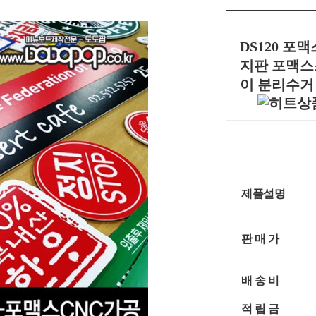
DS120 
지판 포맥스
이 분리수거
제품설명
판 매 가
배 송 비
적 립 금