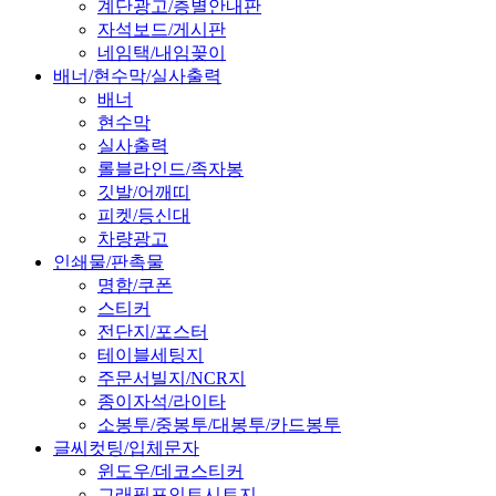
계단광고/층별안내판
자석보드/게시판
네임택/내임꽂이
배너/현수막/실사출력
배너
현수막
실사출력
롤블라인드/족자봉
깃발/어깨띠
피켓/등신대
차량광고
인쇄물/판촉물
명함/쿠폰
스티커
전단지/포스터
테이블세팅지
주문서빌지/NCR지
종이자석/라이타
소봉투/중봉투/대봉투/카드봉투
글씨컷팅/입체문자
윈도우/데코스티커
그래픽포인트시트지