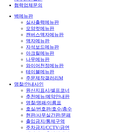
협력업체문의
벽메뉴판
실사출력메뉴판
모양컷메뉴판
캔버스액자메뉴판
액자메뉴판
자석보드메뉴판
아크릴메뉴판
나무메뉴판
와이어천정메뉴판
테이블메뉴판
주문제작갤러리M
명찰/안내사인
원산지표시/셀프코너
추천메뉴/예약안내판
명찰/명패/이름표
호실/번호판/호수/층수
현판/사무실간판/문패
출입금지/통제구역
주차금지/CCTV/금연