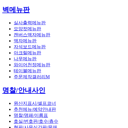
벽메뉴판
실사출력메뉴판
모양컷메뉴판
캔버스액자메뉴판
액자메뉴판
자석보드메뉴판
아크릴메뉴판
나무메뉴판
와이어천정메뉴판
테이블메뉴판
주문제작갤러리M
명찰/안내사인
원산지표시/셀프코너
추천메뉴/예약안내판
명찰/명패/이름표
호실/번호판/호수/층수
현판/사무실간판/문패