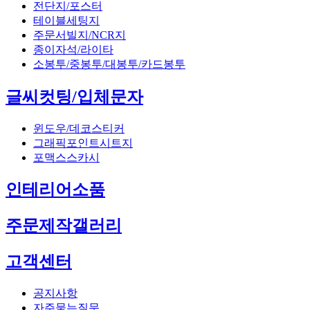
전단지/포스터
테이블세팅지
주문서빌지/NCR지
종이자석/라이타
소봉투/중봉투/대봉투/카드봉투
글씨컷팅/입체문자
윈도우/데코스티커
그래픽포인트시트지
포맥스스카시
인테리어소품
주문제작갤러리
고객센터
공지사항
자주묻는질문