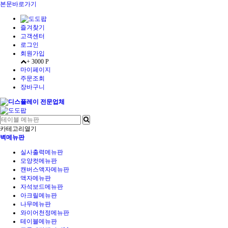
본문바로가기
즐겨찾기
고객센터
로그인
회원가입
+ 3000 P
마이페이지
주문조회
장바구니
카테고리열기
벽메뉴판
실사출력메뉴판
모양컷메뉴판
캔버스액자메뉴판
액자메뉴판
자석보드메뉴판
아크릴메뉴판
나무메뉴판
와이어천정메뉴판
테이블메뉴판