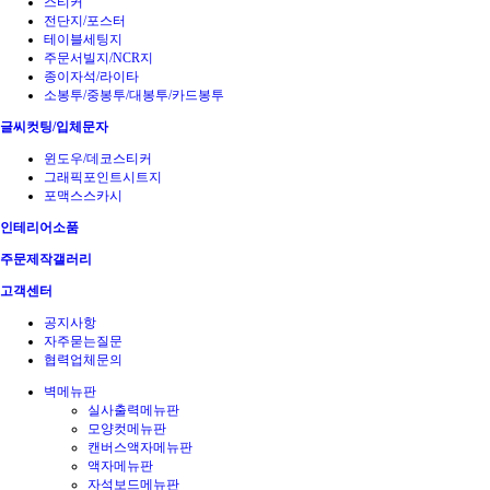
스티커
전단지/포스터
테이블세팅지
주문서빌지/NCR지
종이자석/라이타
소봉투/중봉투/대봉투/카드봉투
글씨컷팅/입체문자
윈도우/데코스티커
그래픽포인트시트지
포맥스스카시
인테리어소품
주문제작갤러리
고객센터
공지사항
자주묻는질문
협력업체문의
벽메뉴판
실사출력메뉴판
모양컷메뉴판
캔버스액자메뉴판
액자메뉴판
자석보드메뉴판