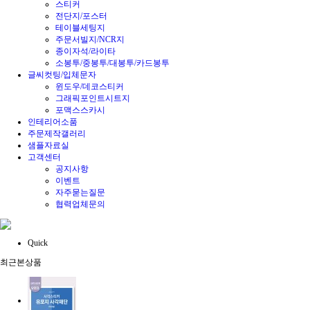
스티커
전단지/포스터
테이블세팅지
주문서빌지/NCR지
종이자석/라이타
소봉투/중봉투/대봉투/카드봉투
글씨컷팅/입체문자
윈도우/데코스티커
그래픽포인트시트지
포맥스스카시
인테리어소품
주문제작갤러리
샘플자료실
고객센터
공지사항
이벤트
자주묻는질문
협력업체문의
Quick
최근본상품