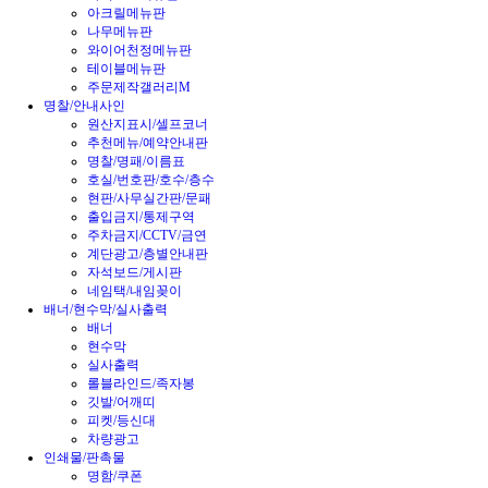
아크릴메뉴판
나무메뉴판
와이어천정메뉴판
테이블메뉴판
주문제작갤러리M
명찰/안내사인
원산지표시/셀프코너
추천메뉴/예약안내판
명찰/명패/이름표
호실/번호판/호수/층수
현판/사무실간판/문패
출입금지/통제구역
주차금지/CCTV/금연
계단광고/층별안내판
자석보드/게시판
네임택/내임꽂이
배너/현수막/실사출력
배너
현수막
실사출력
롤블라인드/족자봉
깃발/어깨띠
피켓/등신대
차량광고
인쇄물/판촉물
명함/쿠폰