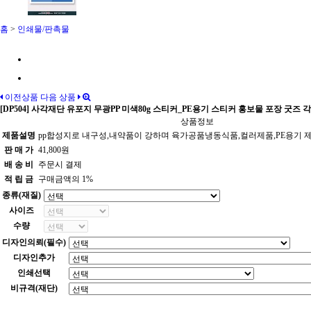
홈
>
인쇄물/판촉물
이전상품
다음 상품
[DP504] 사각재단 유포지 무광PP 미색80g 스티커_PE용기 스티커 홍보물 포장 
상품정보
제품설명
pp합성지로 내구성,내약품이 강하며 육가공품냉동식품,컬러제품,PE용기 
판 매 가
41,800원
배 송 비
주문시 결제
적 립 금
구매금액의 1%
종류(재질)
사이즈
수량
디자인의뢰(필수)
디자인추가
인쇄선택
비규격(재단)