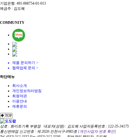
기업은행: 491-068754-01-013
예금주 : 김도혜
COMMUNITY
제품 문의하기
>
협력업체 문의
>
하단메뉴
회사소개
개인정보처리방침
회원약관
이용안내
제휴문의
TOP
상호 : 화이트기획 부평점
대표자(성명) : 김도혜
사업자등록번호 : 122-35-34175
통신판매업 신고번호 : 제 2020-인천서구-0983호
[개인사업자 번호 확인]
Tel. (032) 512-3332
Fax. (032) 512-3330
정보관리 책임자: 김도혜