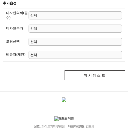
추가옵션
디자인의뢰(필
수)
디자인추가
코팅선택
비규격(재단)
위시리스트
상호 :
화이트기획 부평점
대표자(성명) :
김도혜