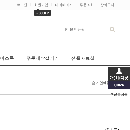
로그인
회원가입
마이페이지
주문조회
장바구니
+ 3000 P
어소품
주문제작갤러리
샘플자료실
홈
인쇄물/판촉물
>
Quick
최근본상품
다음 상품