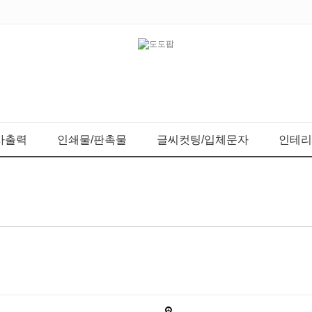
사출력
인쇄물/판촉물
글씨컷팅/입체문자
인테리