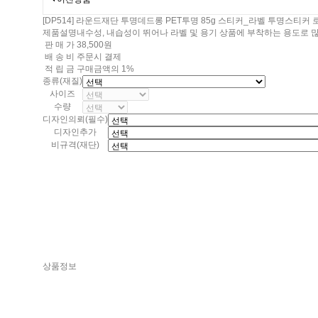
[DP514] 라운드재단 투명데드롱 PET투명 85g 스티커_라벨 투명스
제품설명
내수성, 내습성이 뛰어나 라벨 및 용기 상품에 부착하는 용도로 
판 매 가
38,500원
배 송 비
주문시 결제
적 립 금
구매금액의 1%
종류(재질)
사이즈
수량
디자인의뢰(필수)
디자인추가
비규격(재단)
상품정보