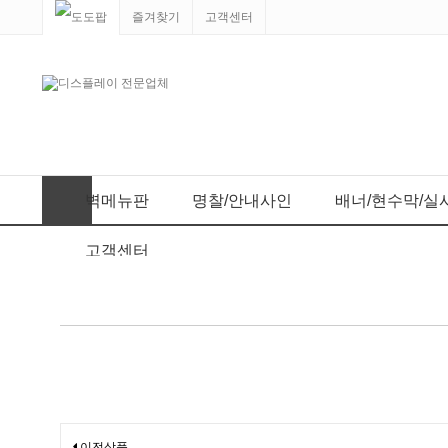
즐겨찾기
고객센터
벽메뉴판
명찰/안내사인
배너/현수막/실
고객센터
이전상품