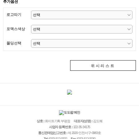
추가옵션
로고따기
포맥스색상
몰딩선택
위시리스트
상호 :
화이트기획 부평점
대표자(성명) :
김도혜
사업자 등록번호 :
122-35-34175
통신판매업신고번호 :
제 2020-인천서구-0983호
Tel.
(032) 512-3332
Fax.
(032) 512-3330