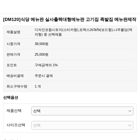
[DM120]식당 메뉴판 실사출력대형메뉴판 고기집 족발집 메뉴판제작
디자인포함시트지(스티커형),포맥스2t/3t/5t(보드형),나무몰딩(액
제품설명
자형) 중 선택제품
시중가격
38,500원
판매가격
25,000원
포인트
구매금액의 1%
배송비결제
주문시 결제
최소구매수량
1 개
선택옵션
제품선택
사이즈선택