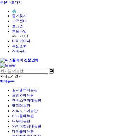
본문바로가기
즐겨찾기
고객센터
로그인
회원가입
+ 3000 P
마이페이지
주문조회
장바구니
카테고리열기
벽메뉴판
실사출력메뉴판
모양컷메뉴판
캔버스액자메뉴판
액자메뉴판
자석보드메뉴판
아크릴메뉴판
나무메뉴판
와이어천정메뉴판
테이블메뉴판