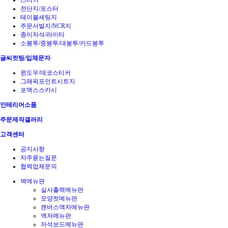
스티커
전단지/포스터
테이블세팅지
주문서빌지/NCR지
종이자석/라이타
소봉투/중봉투/대봉투/카드봉투
글씨컷팅/입체문자
윈도우/데코스티커
그래픽포인트시트지
포맥스스카시
인테리어소품
주문제작갤러리
고객센터
공지사항
자주묻는질문
협력업체문의
벽메뉴판
실사출력메뉴판
모양컷메뉴판
캔버스액자메뉴판
액자메뉴판
자석보드메뉴판