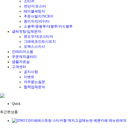
스티커
전단지/포스터
테이블세팅지
주문서빌지/NCR지
종이자석/라이타
소봉투/중봉투/대봉투/카드봉투
글씨컷팅/입체문자
윈도우/데코스티커
그래픽포인트시트지
포맥스스카시
인테리어소품
주문제작갤러리
샘플자료실
고객센터
공지사항
이벤트
자주묻는질문
협력업체문의
Quick
최근본상품