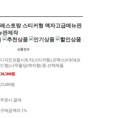
카페레스토랑 스티커형 액자고급메뉴판
뉴판제작
상품정보
디자인포함시트지(스티커형),포맥스2t/3t/5t(보
드형),나무몰딩(액자형) 중 선택제품
38,500원
25,000원
주문시 결제
구매금액의 1%