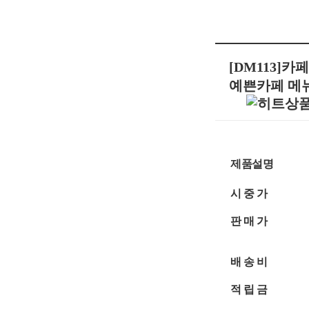
[DM113]
예쁜카페 메
제품설명
시 중 가
판 매 가
배 송 비
적 립 금