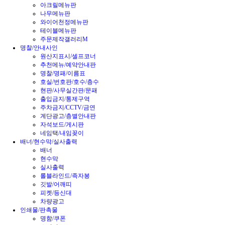
아크릴메뉴판
나무메뉴판
와이어천정메뉴판
테이블메뉴판
주문제작갤러리M
명찰/안내사인
원산지표시/셀프코너
추천메뉴/예약안내판
명찰/명패/이름표
호실/번호판/호수/층수
현판/사무실간판/문패
출입금지/통제구역
주차금지/CCTV/금연
계단광고/층별안내판
자석보드/게시판
네임택/내임꽂이
배너/현수막/실사출력
배너
현수막
실사출력
롤블라인드/족자봉
깃발/어깨띠
피켓/등신대
차량광고
인쇄물/판촉물
명함/쿠폰