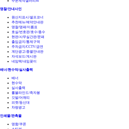
주문제작갤러리M
명찰/안내사인
원산지표시/셀프코너
추천메뉴/예약안내판
명찰/명패/이름표
호실/번호판/호수/층수
현판/사무실간판/문패
출입금지/통제구역
주차금지/CCTV/금연
계단광고/층별안내판
자석보드/게시판
네임택/내임꽂이
배너/현수막/실사출력
배너
현수막
실사출력
롤블라인드/족자봉
깃발/어깨띠
피켓/등신대
차량광고
인쇄물/판촉물
명함/쿠폰